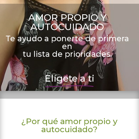
AMOR PROPIO Y
AUTOCUIDADO
Te ayudo a ponerte de primera
en
tu lista de prioridades.
Elígete a ti
¿Por qué amor propio y
autocuidado?