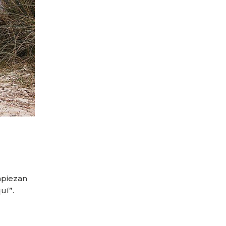
mpiezan
uí”.