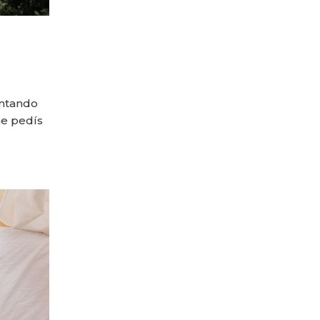
entando
me pedís